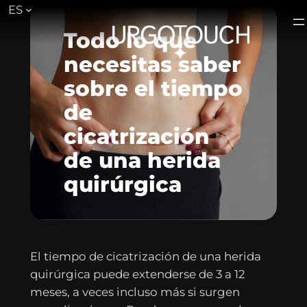
ES
Saltar
al
Todo lo que
contenido
necesitas saber
sobre el tiempo
de
cicatrización
de una herida
quirúrgica
El tiempo de cicatrización de una herida
quirúrgica puede extenderse de 3 a 12
meses, a veces incluso más si surgen