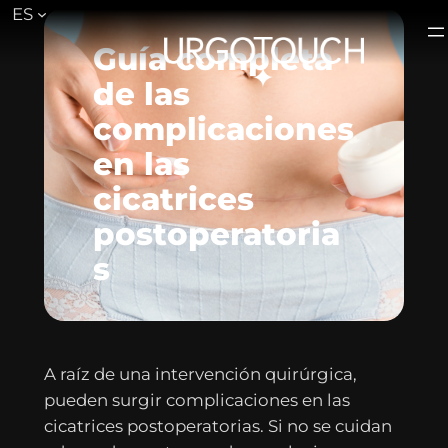
ES
Saltar
al
Guía completa
contenido
de las
complicaciones
en las
cicatrices
postoperatoria
s
A raíz de una intervención quirúrgica,
pueden surgir complicaciones en las
cicatrices postoperatorias. Si no se cuidan